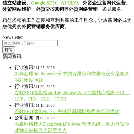
独立站建设
、
Google SEO
、
AI GEO
、
外贸企业官网代运营
、
外贸网站维护
、
外贸SNS营销
等
外贸网络营销
一条龙服务。
精益求精的工作态度和互利共赢的工作理念，让杰赢网络成为
您优秀的
外贸营销服务供应商
。
Newsletter
订阅
新闻资讯
行业资讯
3月 25, 2026
怎样处理lighthouse评分中的背景色和前景色没有足够高
的对比度问题
行业资讯
5月 20, 2025
谷歌SEO优化指南: Lighthouse Web 性能核心指标 FCP、
LCP、FID、CLS、TTFB
行业资讯
5月 16, 2025
谷歌SEO优化核心：关键词词频和密度的合理优化
公司新闻
3月 08, 2025
杰赢网络接入DeepSeek优化网站管理系统，助力外贸企
业独立站提升全球竞争力