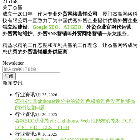
215168
关于杰赢
成立于2011年，作为专业
外贸网络营销公司
，厦门杰赢网络科
技有限公司一直致力于为中国优秀外贸企业提供优质
外贸企业
独立站建设
、
Google SEO
、
AI GEO
、
外贸企业官网代运营
、
外贸网站维护
、
外贸SNS营销
等
外贸网络营销
一条龙服务。
精益求精的工作态度和互利共赢的工作理念，让杰赢网络成为
您优秀的
外贸营销服务供应商
。
Newsletter
订阅
新闻资讯
行业资讯
3月 25, 2026
怎样处理lighthouse评分中的背景色和前景色没有足够高
的对比度问题
行业资讯
5月 20, 2025
谷歌SEO优化指南: Lighthouse Web 性能核心指标 FCP、
LCP、FID、CLS、TTFB
行业资讯
5月 16, 2025