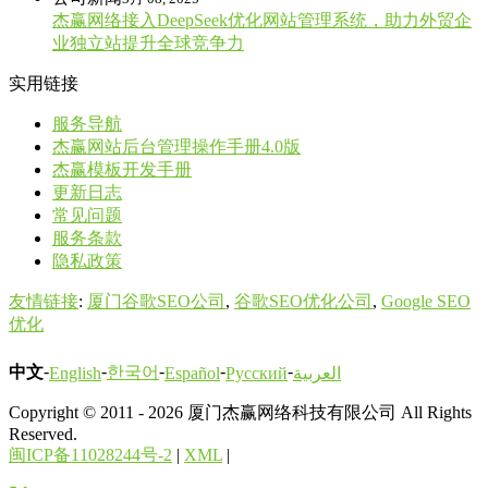
杰赢网络接入DeepSeek优化网站管理系统，助力外贸企
业独立站提升全球竞争力
实用链接
服务导航
杰赢网站后台管理操作手册4.0版
杰赢模板开发手册
更新日志
常见问题
服务条款
隐私政策
友情链接
:
厦门谷歌SEO公司
,
谷歌SEO优化公司
,
Google SEO
优化
-
-
-
-
-
中文
한국어
English
Español
Русский
العربية
Copyright © 2011 - 2026 厦门杰赢网络科技有限公司 All Rights
Reserved.
闽ICP备11028244号-2
|
XML
|