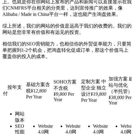
上。也就是你在你网站上发布的产品和新闻可以直接显示在我
们CNMFRS平台相关的分类里，达到宣传推广的效果，像
Alibaba / Made in China平台一样，这也能产生询盘效果。
综上所述，我们的网站的价值是远高于我们的收费的。我们的
网站是您非常有价值和有远见的投资。
相信我们的SEO营销能力，也相信你的外贸促单能力，只要简
单把握到1-2个机会，把询盘转化促成订单，那这个价值马上
覆盖你的投入的成本。
加强方案
建
定制方案
中
SOHO方案
基础方案
含
站与优化
按年支
型企业 独立
不含税
税
¥
12,800
（半托管）
付
¥
9,800
Per
设计
¥
19,800
Per Year
¥
38,000
Per
Year
Per Year
Year
网站
版本
SEO
Website
Website
Website
Websit
性能
4.0
网
4.0
网
4.0
网
4.0
网