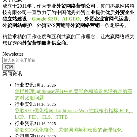
成立于2011年，作为专业
外贸网络营销公司
，厦门杰赢网络科
技有限公司一直致力于为中国优秀外贸企业提供优质
外贸企业
独立站建设
、
Google SEO
、
AI GEO
、
外贸企业官网代运营
、
外贸网站维护
、
外贸SNS营销
等
外贸网络营销
一条龙服务。
精益求精的工作态度和互利共赢的工作理念，让杰赢网络成为
您优秀的
外贸营销服务供应商
。
Newsletter
订阅
新闻资讯
行业资讯
3月 25, 2026
怎样处理lighthouse评分中的背景色和前景色没有足够高
的对比度问题
行业资讯
5月 20, 2025
谷歌SEO优化指南: Lighthouse Web 性能核心指标 FCP、
LCP、FID、CLS、TTFB
行业资讯
5月 16, 2025
谷歌SEO优化核心：关键词词频和密度的合理优化
公司新闻
3月 08, 2025