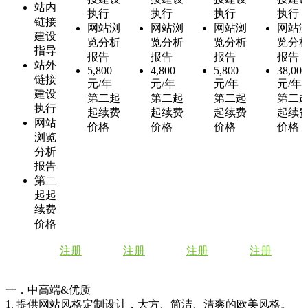
站内
执行
执行
执行
执行
链接
网站浏
网站浏
网站浏
网站
建设
览分析
览分析
览分析
览分
指导
报告
报告
报告
报告
站外
5,800
4,800
5,800
38,000
链接
元/年
元/年
元/年
元/年
建设
第二起
第二起
第二起
第二
执行
起续费
起续费
起续费
起续
网站
价格
价格
价格
价格
浏览
分析
报告
第二
起起
续费
价格
注册
注册
注册
注册
一．中高端&优质
1. 提供网站风格定制设计，大方、简洁、清爽的欧美风格。