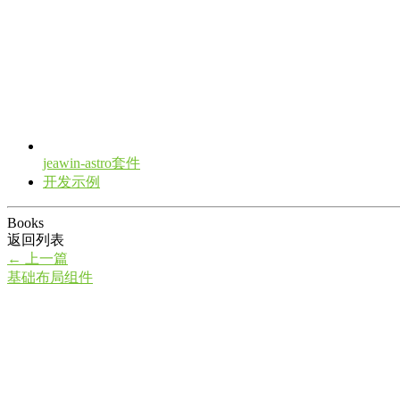
jeawin-astro套件
开发示例
Books
返回列表
←
上一篇
基础布局组件