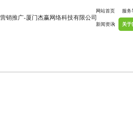
网站首页
服务
新闻资讯
关于