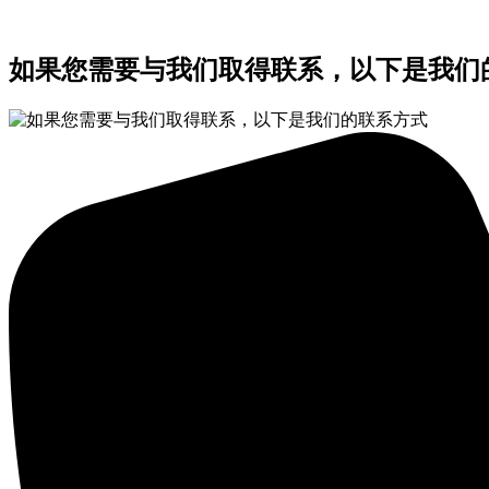
如果您需要与我们取得联系，以下是我们