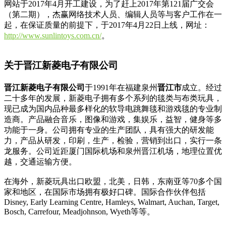
网站于2017年4月开工建设，为了赶上2017年第121届广交会
（第二期），杰赢网络技术人员、编辑人员等与客户工作在一
起，在保证质量的前提下，于2017年4月22日上线，网址：
http://www.sunlintoys.com.cn/
。
关于晋江新菱电子有限公司
晋江新菱电子有限公司
于1991年在福建泉州
晋江市
成立。经过
二十多年的发展，新菱电子拥有多个系列的毯类与布类玩具，
现已成为国内品种最多样化的软导电跳舞毯和游戏毯的专业制
造商。产品融合音乐，图像和游戏，集娱乐，益智，健身等多
功能于一身。公司拥有专业的生产团队，具有强大的研发能
力，产品从研发，印刷，生产，检验，营销到出口，实行一条
龙服务。公司近距厦门国际机场和泉州晋江机场，地理位置优
越，交通运输方便。
在海外，新菱玩具出口欧盟，北美，日韩，东南亚等70多个国
家和地区，在国际市场拥有极好口碑。国际合作伙伴包括
Disney, Early Learning Centre, Hamleys, Walmart, Auchan, Target,
Bosch, Carrefour, Meadjohnson, Wyeth等等。