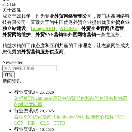
215168
关于杰赢
成立于2011年，作为专业
外贸网络营销公司
，厦门杰赢网络科
技有限公司一直致力于为中国优秀外贸企业提供优质
外贸企业
独立站建设
、
Google SEO
、
AI GEO
、
外贸企业官网代运营
、
外贸网站维护
、
外贸SNS营销
等
外贸网络营销
一条龙服务。
精益求精的工作态度和互利共赢的工作理念，让杰赢网络成为
您优秀的
外贸营销服务供应商
。
Newsletter
订阅
新闻资讯
行业资讯
3月 25, 2026
怎样处理lighthouse评分中的背景色和前景色没有足够高
的对比度问题
行业资讯
5月 20, 2025
谷歌SEO优化指南: Lighthouse Web 性能核心指标 FCP、
LCP、FID、CLS、TTFB
行业资讯
5月 16, 2025