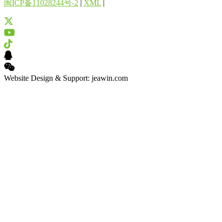
闽ICP备11028244号-2
|
XML
|
Website Design & Support: jeawin.com