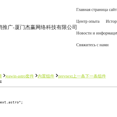
Главная страница сайт
Центр опыта
Истор
Новости и информаци
Свяжитесь с нами
册
jeawin-astro套件
内置组件
prevnext上一条下一条组件
4
ext.astro";
