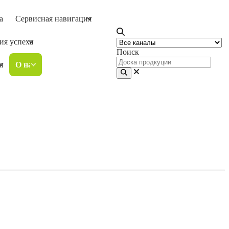
а
Сервисная навигация
ия успеха
Поиск
я
О нас