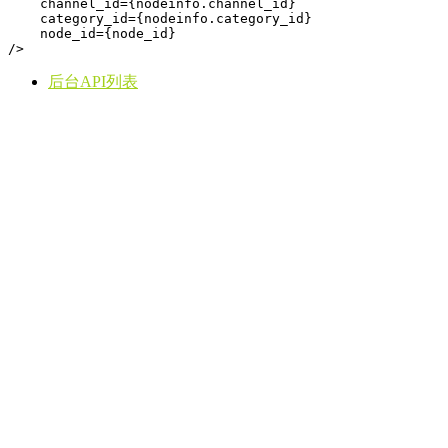
    channel_id={nodeinfo.channel_id}

    category_id={nodeinfo.category_id}

    node_id={node_id}

/>
后台API列表