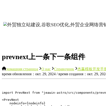
prevnext上一条下一条组件
домашняя страница
О нас
Справочник
杰赢模板开发手
время обновления：окт. 29, 2024 / время создания：окт. 29, 202
import PrevNext from "jeawin-astro/src/components/prevn
<PrevNext

    nodeinfo={nodeinfo}
