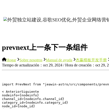
prevnext上一条下一条组件
Hogar
Sobre nosotros
Manual de ayuda
杰赢模板开发手册
Tiempo de actualización：oct 29, 2024 / Hora de creación：oct 29, 
import PrevNext from "jeawin-astro/src/components/prevn
< AnteriorSiguiente 

nodeinfo={nodeinfo} 

channel_id={nodeinfo.channel_id} 

category_id={nodeinfo.category_id} 

node_id={node_id} 
