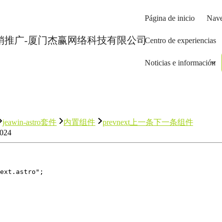
Página de inicio
Nave
Centro de experiencias
Noticias e información
jeawin-astro套件
内置组件
prevnext上一条下一条组件
2024
ext.astro"; 
