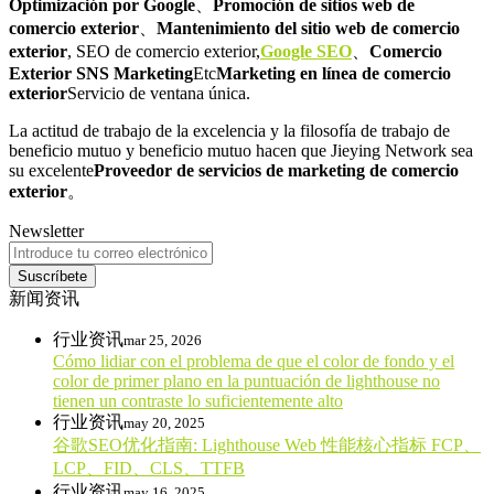
Optimización por Google
、
Promoción de sitios web de
comercio exterior
、
Mantenimiento del sitio web de comercio
exterior
, SEO de comercio exterior,
Google SEO
、
Comercio
Exterior SNS Marketing
Etc
Marketing en línea de comercio
exterior
Servicio de ventana única.
La actitud de trabajo de la excelencia y la filosofía de trabajo de
beneficio mutuo y beneficio mutuo hacen que Jieying Network sea
su excelente
Proveedor de servicios de marketing de comercio
exterior
。
Newsletter
Suscríbete
新闻资讯
行业资讯
mar 25, 2026
Cómo lidiar con el problema de que el color de fondo y el
color de primer plano en la puntuación de lighthouse no
tienen un contraste lo suficientemente alto
行业资讯
may 20, 2025
谷歌SEO优化指南: Lighthouse Web 性能核心指标 FCP、
LCP、FID、CLS、TTFB
行业资讯
may 16, 2025