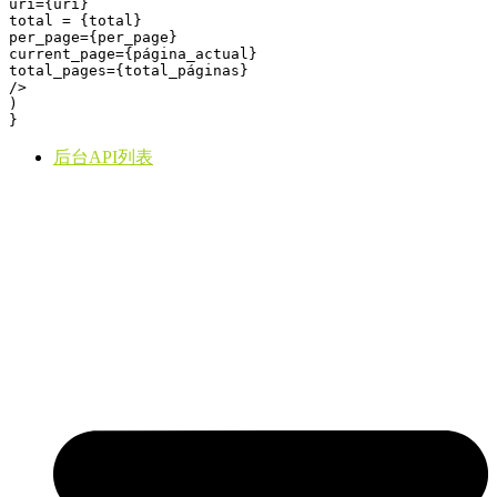
uri={uri} 

total = {total} 

per_page={per_page} 

current_page={página_actual} 

total_pages={total_páginas} 

/> 

) 

} 
后台API列表