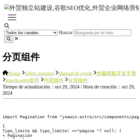
Buscar
分页组件
Hogar
Sobre nosotros
Manual de ayuda
杰赢模板开发手册
jeawin-astro套件
内置组件
分页组件
Tiempo de actualización：oct 29, 2024 / Hora de creación：oct 29,
2024
import Pagination from "jeawin-astro/src/components/pag
{ 

Tipo_límite && tipo_límite! =="página "? null: ( 

< Paginación 
