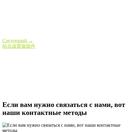
Cледующий
→
站点设置值组件
Если вам нужно связаться с нами, вот
наши контактные методы