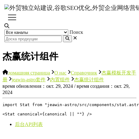
Поиск
杰赢统计组件
домашняя страница
О нас
Справочник
杰赢模板开发手
册
jeawin-astro套件
内置组件
杰赢统计组件
время обновления：окт. 29, 2024 / время создания：окт. 29,
2024
import Stat from "jeawin-astro/src/components/stat.astr
<Stat canonical={canonical || ""} />
后台API列表