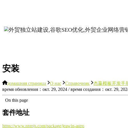
安装
домашняя страница
О нас
Справочник
杰赢模板开发手
время обновления：окт. 29, 2024 / время создания：окт. 29, 202
On this page
套件地址
https://www.npmjs.com/package/jeawin-astro