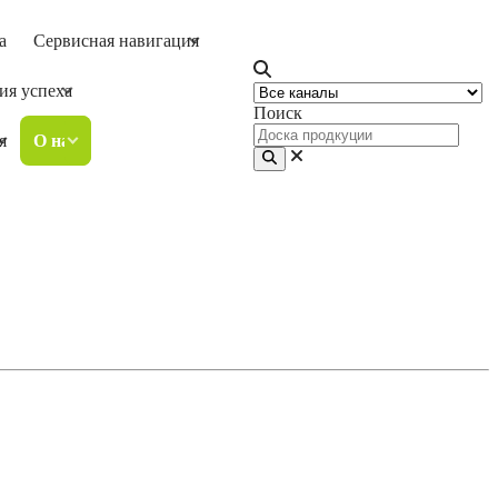
а
Сервисная навигация
ия успеха
Поиск
я
О нас