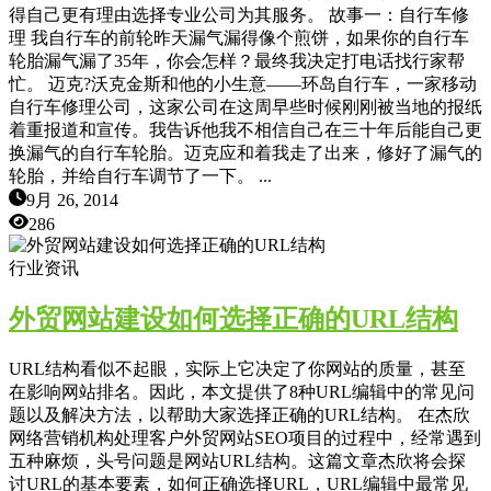
得自己更有理由选择专业公司为其服务。 故事一：自行车修
理 我自行车的前轮昨天漏气漏得像个煎饼，如果你的自行车
轮胎漏气漏了35年，你会怎样？最终我决定打电话找行家帮
忙。 迈克?沃克金斯和他的小生意——环岛自行车，一家移动
自行车修理公司，这家公司在这周早些时候刚刚被当地的报纸
着重报道和宣传。我告诉他我不相信自己在三十年后能自己更
换漏气的自行车轮胎。迈克应和着我走了出来，修好了漏气的
轮胎，并给自行车调节了一下。 ...
9月 26, 2014
286
行业资讯
外贸网站建设如何选择正确的URL结构
URL结构看似不起眼，实际上它决定了你网站的质量，甚至
在影响网站排名。因此，本文提供了8种URL编辑中的常见问
题以及解决方法，以帮助大家选择正确的URL结构。 在杰欣
网络营销机构处理客户外贸网站SEO项目的过程中，经常遇到
五种麻烦，头号问题是网站URL结构。这篇文章杰欣将会探
讨URL的基本要素，如何正确选择URL，URL编辑中最常见