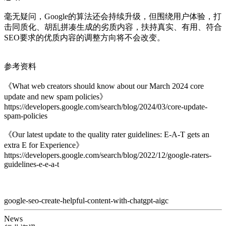
毫无疑问，Google的算法还会持续升级，但围绕用户体验，打
击同质化、胡乱拼凑生成的劣质内容，扶持真实、有用、符合
SEO要求的优质内容的调整方向将不会改变。
参考资料
《What web creators should know about our March 2024 core
update and new spam policies》
https://developers.google.com/search/blog/2024/03/core-update-
spam-policies
《Our latest update to the quality rater guidelines: E-A-T gets an
extra E for Experience》
https://developers.google.com/search/blog/2022/12/google-raters-
guidelines-e-e-a-t
google-seo-create-helpful-content-with-chatgpt-aigc
News