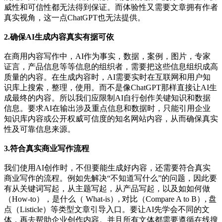
威性和可信性都无法得到保证。而体验性又需要文章拥有作者
真实视角，这一点ChatGPT也无法提供。
2.确保AI生成内容真实有据可依
在商用内容写作中，AI作为事实，数据，案例，图片，专家
证言，产品信息等等信息的组织者，需要把这些信息组织成高
质量的内容。在生成内容时，AI需要实时在互联网和用户知
识库上搜索，整理，使用。而不是像ChatGPT那样直接让AI生
成最终的内容。所以我们应限制AI自行创作关键知识和数据
信息。要求AI在输出涉及重点信息和数据时，只能引用企业
知识库内容或公开权威可信度的知名网站内容，从而确保真实
性及可靠信息来源。
3.符合真实商业写作流程
我们使用AI创作时，不但要能生成好内容，还需要符合真实
商业写作的流程。例如先解决“不知道写什么”的问题，因此要
有从关键词写起，从主题写起，从产品写起，以及如如何做
（How-to），是什么（ What-is）, 对比（Compare A to B）, 盘
点（Listicle）等类型文章引导入口。要让AI先学会不同的文
体，再去帮助企业创作内容。并且所有文体都需要遵循在线搜