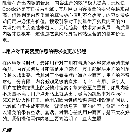
随着AI产出内容的普及，内容生产的效率极大提高，无论是
Google还是其它搜索引擎，其对网页内容质量的要求会越来越
高。但是判定内容质量的算法核心原则不会改变，内容对最终
访问用户必须有价值。搜索引擎对于批量生产劣质内容的AI
农场打击力度会越来越大。无论趋势，技术如何发展，高质量
内容才是根本，这也是杰赢网络外贸网站运营的的基本价值
观。
2.用户对于高密度信息的需求会更加强烈
在内容泛滥时代，最终用户对有用有帮助的内容需求会越来越
强烈。内容如何尽可能满足用户需求，真正能解决用户的问题
会越来越重要。尤其对于小微品牌出海企业而言，用户的停留
耐心十分有限，内容必须足够的直接、专业、有用、吸引人。
用户在搜索结果上的反馈对搜索引擎来说至关重要，如果内容
不质量不高，用户点开马上就跳出，极高的跳出率对Google
SEO是毁灭性打击。通用AI因为训练预料选取和设定的问题，
比较倾向于生成更完整，背景信息更丰富的内容，修辞上会难
以避免的带有空话、套话。对耐心差的用户而言，是不太友好
的。我们提倡写作内容上要简洁明了，直入主题。
总结