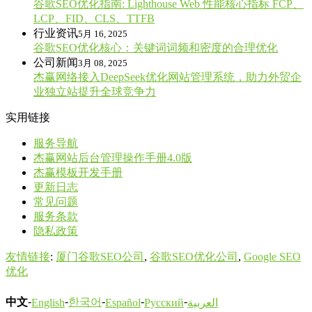
谷歌SEO优化指南: Lighthouse Web 性能核心指标 FCP、
LCP、FID、CLS、TTFB
行业资讯
5月 16, 2025
谷歌SEO优化核心：关键词词频和密度的合理优化
公司新闻
3月 08, 2025
杰赢网络接入DeepSeek优化网站管理系统，助力外贸企
业独立站提升全球竞争力
实用链接
服务导航
杰赢网站后台管理操作手册4.0版
杰赢模板开发手册
更新日志
常见问题
服务条款
隐私政策
友情链接
:
厦门谷歌SEO公司
,
谷歌SEO优化公司
,
Google SEO
优化
-
-
-
-
-
中文
한국어
English
Español
Русский
العربية