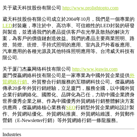
关于葳天科技股份有限公司
http://www.prolightopto.com
葳天科技股份有限公司成立於2004年10月，我們是一個專業的
LED
封裝廠，專注於中、高功率、可信賴性的LED封裝的研發
與製造，並透過我們的產品提供客戶在光學及散熱的解決方
案，為客戶的價值鏈創造效益。我們的產品主要商業照明、路
燈、筒燈、崁燈、手持式照明的應用、室內及戶外看板應用、
汽車應用的各種光源及其他特殊照明應用等。台湾威天科技有
限公司.
关于厦门杰赢网络科技有限公司
http://www.jeawin.com
廈門傑贏網絡科技有限公司是一家專業為中國外貿企業提供
外
貿網絡行銷
、外貿整合行銷服務的互聯網科技公司。傑贏網絡
傳承20多年外貿行銷經驗，立足廈門，服務全國，以中國外貿
企業行銷網絡化、國際化、品牌化為己任，力助中國企業躋身
世界優秀企業之林。作為中國優秀外貿網絡行銷整體解決方案
供應商，傑贏網絡核心業務有
SEO
行銷型外貿企業網站設計製
作、外貿網站優化、外貿網站推廣、外貿網站維護、外貿郵件
營銷（E-Newsletter行銷）等外貿網絡行銷一條龍服務。
Industries