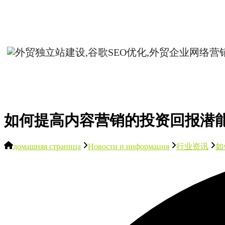
如何提高内容营销的投资回报潜
домашняя страница
Новости и информация
行业资讯
如