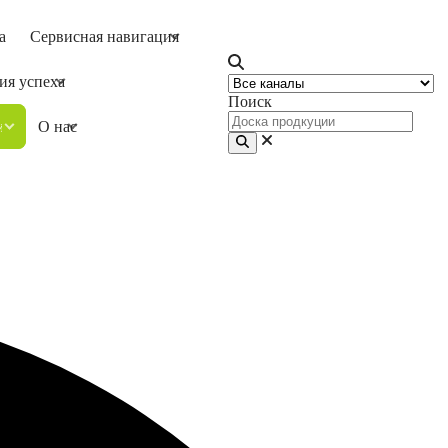
а
Сервисная навигация
ия успеха
Поиск
ия
О нас