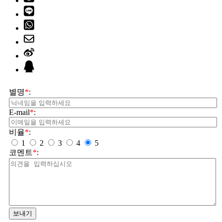
별명
*
:
E-mail
*
:
비율
*
:
1
2
3
4
5
코멘트
*
:
보내기