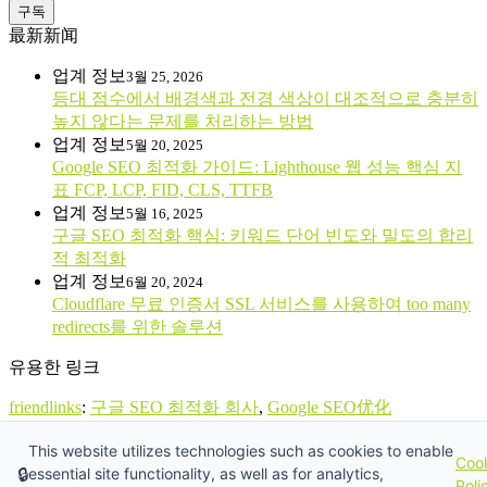
구독
最新新闻
업계 정보
3월 25, 2026
등대 점수에서 배경색과 전경 색상이 대조적으로 충분히
높지 않다는 문제를 처리하는 방법
업계 정보
5월 20, 2025
Google SEO 최적화 가이드: Lighthouse 웹 성능 핵심 지
표 FCP, LCP, FID, CLS, TTFB
업계 정보
5월 16, 2025
구글 SEO 최적화 핵심: 키워드 단어 빈도와 밀도의 합리
적 최적화
업계 정보
6월 20, 2024
Cloudflare 무료 인증서 SSL 서비스를 사용하여 too many
redirects를 위한 솔루션
유용한 링크
friendlinks
:
구글 SEO 최적화 회사
,
Google SEO优化
This website utilizes technologies such as cookies to enable
-
-
-
-
-
中文
한국어
English
Español
Русский
العربية
Coo
🔒
essential site functionality, as well as for analytics,
Copyright © 2011 - 2026 厦门杰赢网络科技有限公司 All Right
Poli