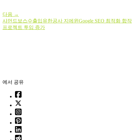
다음
→
샤먼드보스수출입유한공사 지에윈Google SEO 최적화 합작
프로젝트 투입 증가
에서 공유