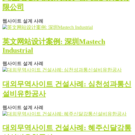
限公司
웹사이트 설계 사례
英文网站设计案例: 深圳Mastech
Industrial
웹사이트 설계 사례
대외무역사이트 건설사례: 심천성과통신
설비유한공사
웹사이트 설계 사례
대외무역사이트 건설사례: 혜주신달강통