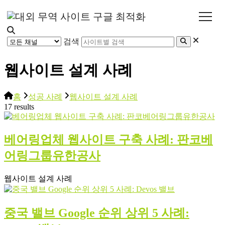
검색
웹사이트 설계 사례
홈
성공 사례
웹사이트 설계 사례
17 results
베어링업체 웹사이트 구축 사례: 판코베
어링그룹유한공사
웹사이트 설계 사례
중국 밸브 Google 순위 상위 5 사례: