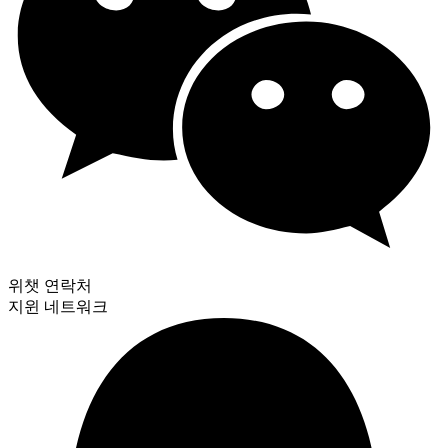
위챗 연락처
지윈 네트워크