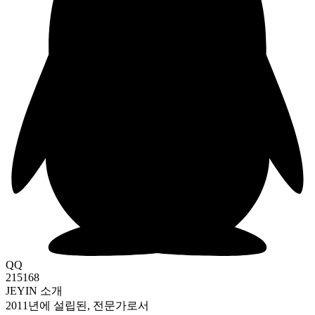
QQ
215168
JEYIN 소개
2011년에 설립된, 전문가로서