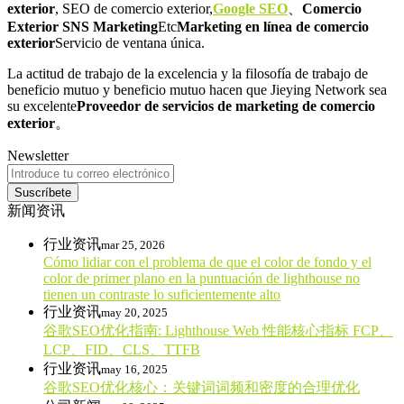
exterior
, SEO de comercio exterior,
Google SEO
、
Comercio
Exterior SNS Marketing
Etc
Marketing en línea de comercio
exterior
Servicio de ventana única.
La actitud de trabajo de la excelencia y la filosofía de trabajo de
beneficio mutuo y beneficio mutuo hacen que Jieying Network sea
su excelente
Proveedor de servicios de marketing de comercio
exterior
。
Newsletter
Suscríbete
新闻资讯
行业资讯
mar 25, 2026
Cómo lidiar con el problema de que el color de fondo y el
color de primer plano en la puntuación de lighthouse no
tienen un contraste lo suficientemente alto
行业资讯
may 20, 2025
谷歌SEO优化指南: Lighthouse Web 性能核心指标 FCP、
LCP、FID、CLS、TTFB
行业资讯
may 16, 2025
谷歌SEO优化核心：关键词词频和密度的合理优化