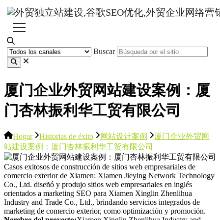
Buscar
厦门企业外贸网站建设案例：厦
门杏林振利华工贸有限公司
Hogar
Historias de éxito
网站设计案例
厦门企业外贸网
站建设案例：厦门杏林振利华工贸有限公司
Casos exitosos de construcción de sitios web empresariales de
comercio exterior de Xiamen: Xiamen Jieying Network Technology
Co., Ltd. diseñó y produjo sitios web empresariales en inglés
orientados a marketing SEO para Xiamen Xinglin Zhenlihua
Industry and Trade Co., Ltd., brindando servicios integrados de
marketing de comercio exterior, como optimización y promoción.
Nombre del proyecto:
Xiamen Xinglin Zhenlihua Industry and