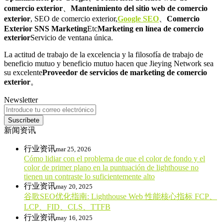
comercio exterior
、
Mantenimiento del sitio web de comercio
exterior
, SEO de comercio exterior,
Google SEO
、
Comercio
Exterior SNS Marketing
Etc
Marketing en línea de comercio
exterior
Servicio de ventana única.
La actitud de trabajo de la excelencia y la filosofía de trabajo de
beneficio mutuo y beneficio mutuo hacen que Jieying Network sea
su excelente
Proveedor de servicios de marketing de comercio
exterior
。
Newsletter
Suscríbete
新闻资讯
行业资讯
mar 25, 2026
Cómo lidiar con el problema de que el color de fondo y el
color de primer plano en la puntuación de lighthouse no
tienen un contraste lo suficientemente alto
行业资讯
may 20, 2025
谷歌SEO优化指南: Lighthouse Web 性能核心指标 FCP、
LCP、FID、CLS、TTFB
行业资讯
may 16, 2025