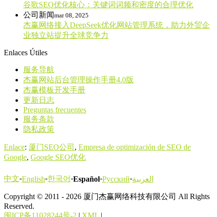
谷歌SEO优化核心：关键词词频和密度的合理优化
公司新闻
mar 08, 2025
杰赢网络接入DeepSeek优化网站管理系统，助力外贸企
业独立站提升全球竞争力
Enlaces Útiles
服务导航
杰赢网站后台管理操作手册4.0版
杰赢模板开发手册
更新日志
Preguntas frecuentes
服务条款
隐私政策
Enlace
:
厦门SEO公司
,
Empresa de optimización de SEO de
Google
,
Google SEO优化
-
-
-
-
-
中文
한국어
English
Español
Русский
العربية
Copyright © 2011 - 2026 厦门杰赢网络科技有限公司 All Rights
Reserved.
闽ICP备11028244号-2
|
XML
|