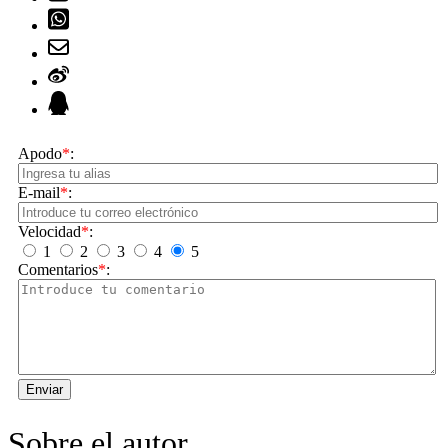
Apodo
*
:
E-mail
*
:
Velocidad
*
:
1
2
3
4
5
Comentarios
*
:
Enviar
Sobre el autor