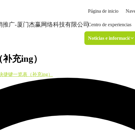
Página de inicio
Nave
Centro de experiencias
Noticias e información
补充ing）
捷键一览表（补充ing）