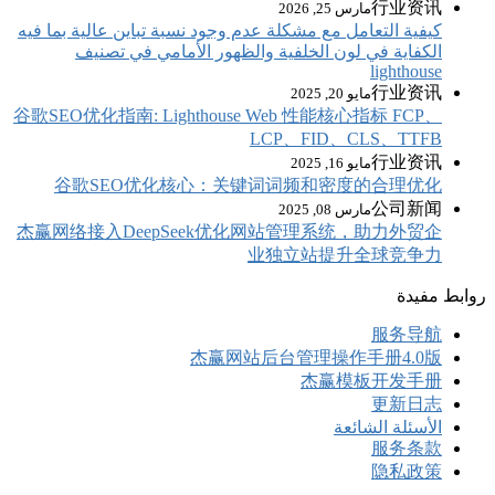
تباين عالية بما فيه
مي في تصنيف
谷歌SEO优化指南: Li
谷歌SEO优
杰赢网络接入Dee