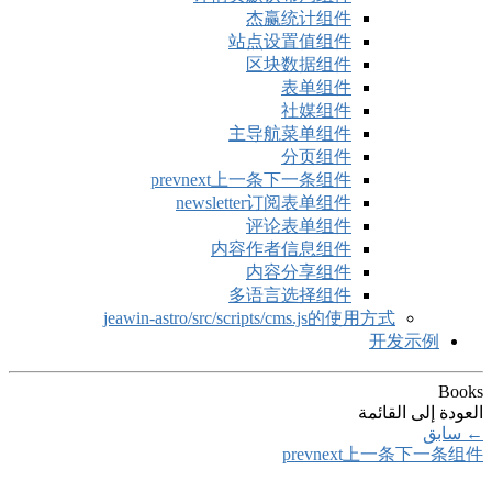
p
jeawin-