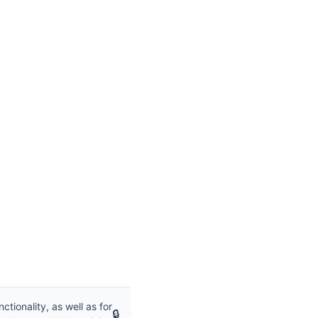
es such as cookies to enable essential site functionality, as well as fo