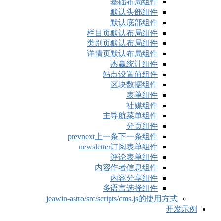
p
jeawin-