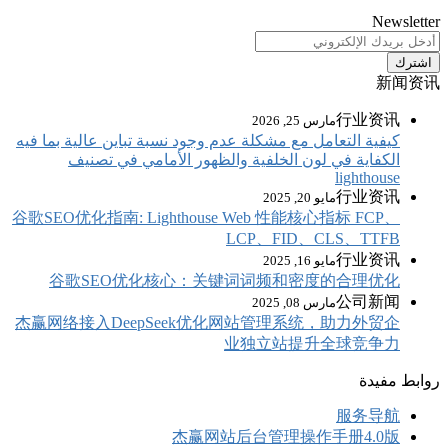
تباين عالية بما فيه
مي في تصنيف
谷歌SEO优化指南: Li
谷歌SEO优
杰赢网络接入Dee