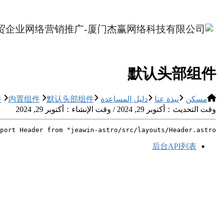
默认头部组件
مسكن
نبذة عنا
دليل المساعدة
默认头部组件
内置组件
件
وقت التحديث：أكتوبر 29, 2024 / وقت الإنشاء：أكتوبر 29, 2024
port Header from "jeawin-astro/src/layouts/Header.astro";
后台API列表