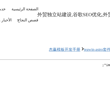
الصفحة الرئيسية
خدمة
قصص النجاح
الأخبار
杰赢模板开发手册
jeawin-astro套
im