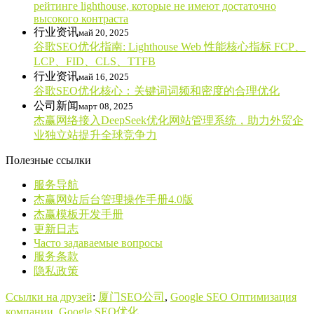
рейтинге lighthouse, которые не имеют достаточно
высокого контраста
行业资讯
май 20, 2025
谷歌SEO优化指南: Lighthouse Web 性能核心指标 FCP、
LCP、FID、CLS、TTFB
行业资讯
май 16, 2025
谷歌SEO优化核心：关键词词频和密度的合理优化
公司新闻
март 08, 2025
杰赢网络接入DeepSeek优化网站管理系统，助力外贸企
业独立站提升全球竞争力
Полезные ссылки
服务导航
杰赢网站后台管理操作手册4.0版
杰赢模板开发手册
更新日志
Часто задаваемые вопросы
服务条款
隐私政策
Сcылки на друзей
:
厦门SEO公司
,
Google SEO Оптимизация
компании
,
Google SEO优化