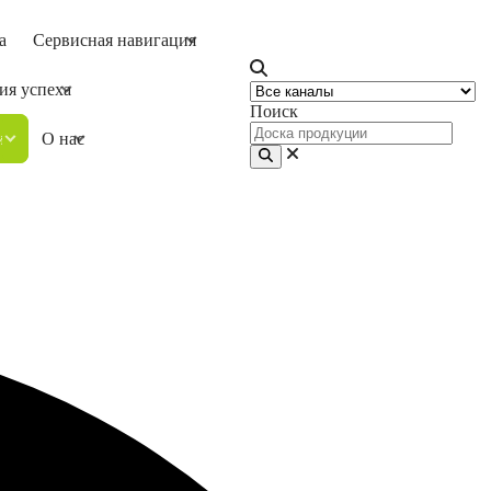
а
Сервисная навигация
ия успеха
Поиск
ия
О нас