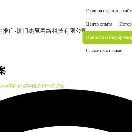
Главная страница сайт
Центр опыта
Истор
Новости и информац
Свяжитесь с нами
案
reator签约外贸网络营销一星方案