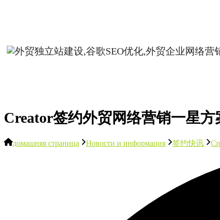
Creator签约外贸网络营销一星方
домашняя страница
Новости и информация
签约快讯
C