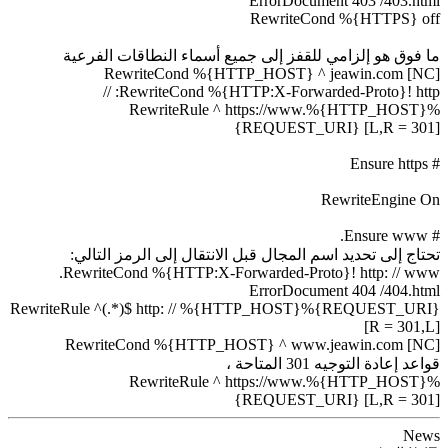
اقات الفرعية
Rewrit
Rewr
Re
لرمز التالي:
RewriteCond 
RewriteRule ^(.*)
RewriteCon
Re