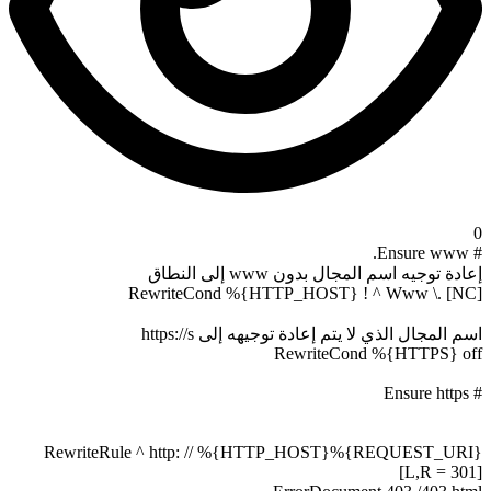
Rewr
RewriteRule ^